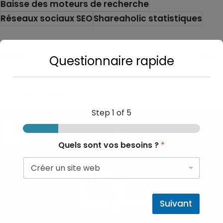
Baisse des moteurs de recherche
Réseaux sociaux SEO
Shareaholic statistiques
Newer
Older
Questionnaire rapide
Related Posts
Step
1
of 5
30
OCT
Quels sont vos besoins ?
*
Suivant