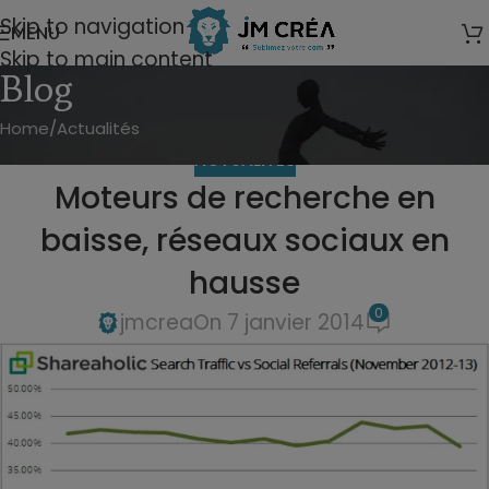
modal-check
Skip to navigation
MENU
Skip to main content
Blog
Home
Actualités
ACTUALITÉS
Moteurs de recherche en
baisse, réseaux sociaux en
hausse
0
jmcrea
On 7 janvier 2014