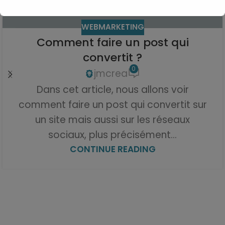
WEBMARKETING
Comment faire un post qui
convertit ?
0
jmcrea
Dans cet article, nous allons voir
comment faire un post qui convertit sur
un site mais aussi sur les réseaux
sociaux, plus précisément...
CONTINUE READING