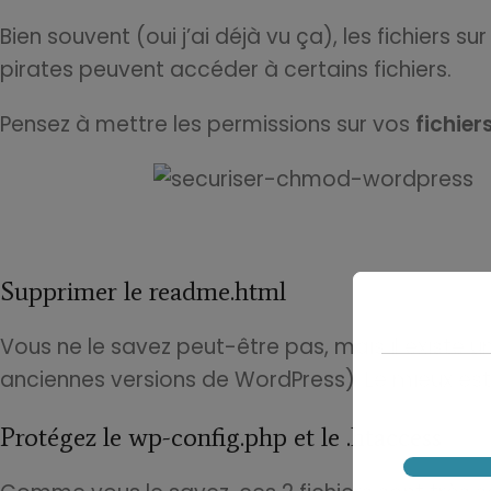
Bien souvent (oui j’ai déjà vu ça), les fichiers s
pirates peuvent accéder à certains fichiers.
Pensez à mettre les permissions sur vos
fichier
Supprimer le readme.html
Vous ne le savez peut-être pas, mais il existe une
anciennes versions de WordPress). Le mieux est
Protégez le wp-config.php et le .htaccess