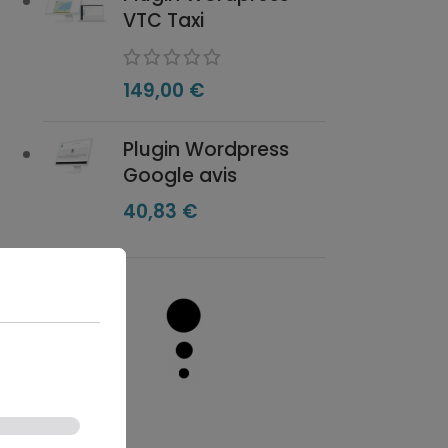
VTC Taxi
149,00
€
Plugin Wordpress
Google avis
40,83
€