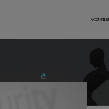
ACCUEIL
S
ORIELS
WordPress facilement
0
a
On 12 janvier 2016