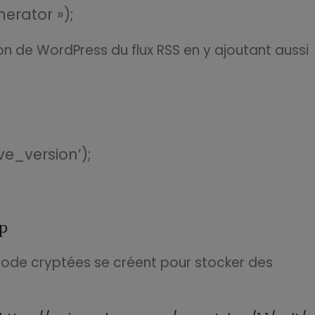
rator »);
ion de WordPress du flux RSS en y ajoutant aussi
e_version’);
hp
code cryptées se créent pour stocker des