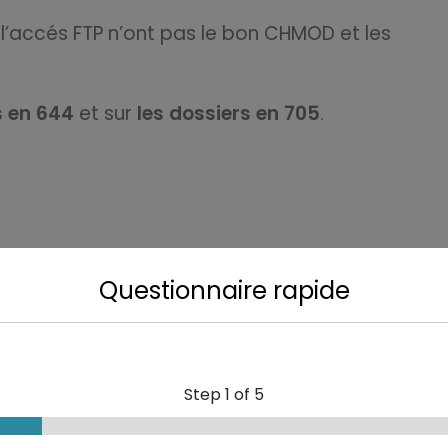
ur l’accés FTP n’ont pas le bon CHMOD et les
s en 644
et sur
les dossiers en 705
.
Questionnaire rapide
 faille de sécurité sur ce fichier (pour les
 de le supprimer.
Step
1
of 5