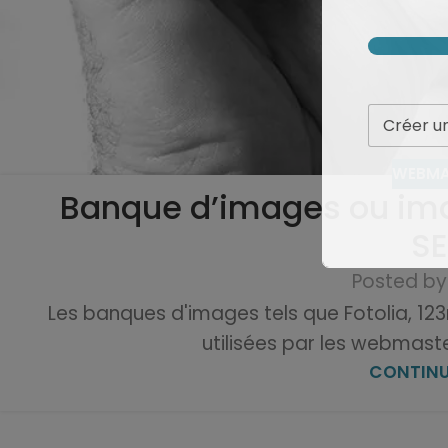
WEBMA
Banque d’images ou ima
SE
Posted by
Les banques d'images tels que Fotolia, 12
utilisées par les webmast
CONTINU