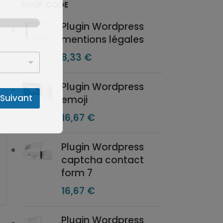
SHOP CODE
Plugin Wordpress
mentions légales
8,33
€
Plugin Wordpress
Suivant
emoji
16,67
€
Plugin Wordpress
captcha contact
form 7
16,67
€
Plugin Wordpress