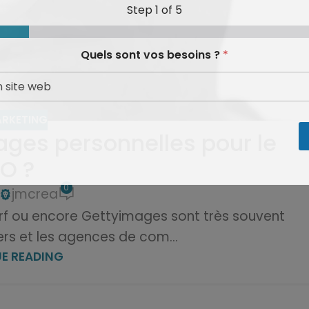
Step
1
of 5
Quels sont vos besoins ?
*
RKETING
ges personnelles pour le
O ?
0
jmcrea
3rf ou encore Gettyimages sont très souvent
ers et les agences de com...
E READING