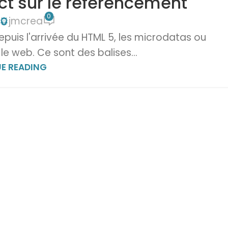
t sur le référencement
0
jmcrea
uis l'arrivée du HTML 5, les microdatas ou
e web. Ce sont des balises...
E READING