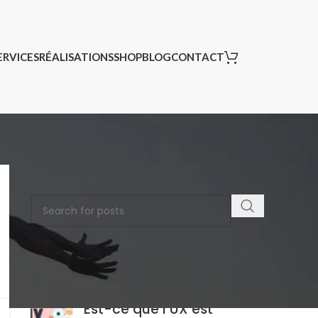
ERVICES
RÉALISATIONS
SHOP
BLOG
CONTACT
RECHERCHER UN ARTICLE
DERNIERS ARTICLES
Est-ce que l’UX est