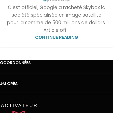
C'est officiel, Google a racheté Skybox la
société spécialisée en image satellite
Step
1
of 5
pour la somme de 500 millions de dollars.
Article off...
CONTINUE READING
Quels sont vos besoins ?
*
COORDONNÉES
Suivant
JM CRÉA