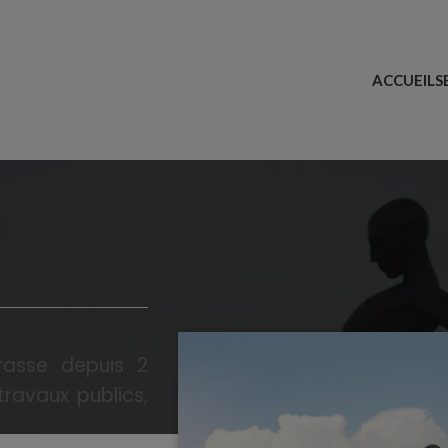
ACCUEIL
S
rasse depuis 2
travaux publics,