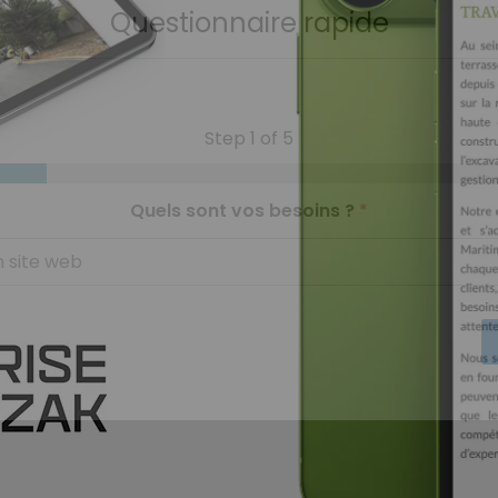
Questionnaire rapide
Step
1
of 5
Quels sont vos besoins ?
*