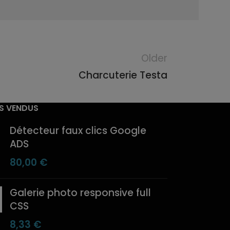
Older
Charcuterie Testa
US VENDUS
Détecteur faux clics Google
ADS
80,00
€
Galerie photo responsive full
CSS
8,33
€