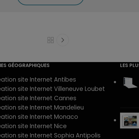
ES GÉOGRAPHIQUES
LES PL
ation site Internet Antibes
ation site Internet Villeneuve Loubet
ation site Internet Cannes
ation site Internet Mandelieu
ation site Internet Monaco
ation site Internet Nice
ation site Internet Sophia Antipolis